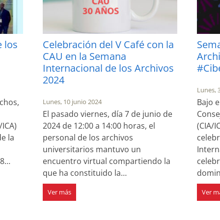
 los
Celebración del V Café con la
Sema
CAU en la Semana
Arch
Internacional de los Archivos
#Cib
2024
Lunes, 
echos,
Bajo e
Lunes, 10 junio 2024
o
El pasado viernes, día 7 de junio de
Consej
/ICA)
2024 de 12:00 a 14:00 horas, el
(CIA/I
e la
personal de los archivos
celeb
universitarios mantuvo un
Intern
 8…
encuentro virtual compartiendo la
celebr
que ha constituido la…
domin
Ver más
Ver m