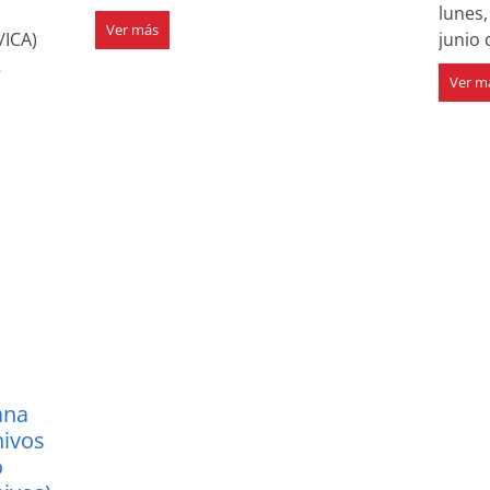
lunes,
Ver más
/ICA)
junio 
…
Ver m
ana
hivos
o