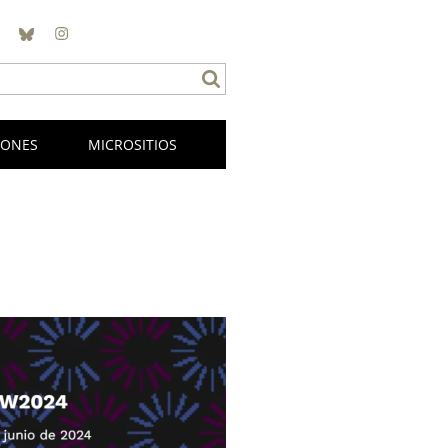
BlueSky
Instagram
IONES
MICROSITIOS