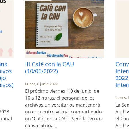
ana
III Café con la CAU
Conv
hivos
(10/06/2022)
Inter
ejo
2022
hivos)
Inter
Lunes, 6 junio 2022
El próximo viernes, 10 de junio, de
10 a 12 horas, el personal de los
Lunes, 
archivos universitarios mantendrá
La Sem
 2023
un encuentro virtual compartiendo
Archi
cional
un “Café con la CAU”. Será la tercera
el Con
convocatoria…
Archiv