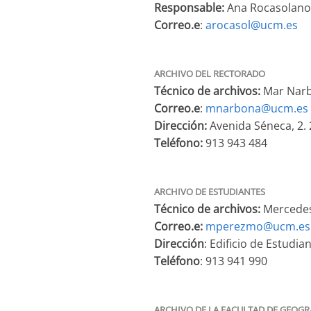
Responsable:
Ana Rocasolano
Correo.e
:
arocasol@ucm.es
ARCHIVO DEL RECTORADO
Técnico de archivos:
Mar Narb
Correo.e
:
mnarbona@ucm.es
Dirección:
Avenida Séneca, 2.
Teléfono:
913 943 484
ARCHIVO DE ESTUDIANTES
Técnico de archivos:
Mercede
Correo.e:
mperezmo@ucm.es
Dirección
: Edificio de Estudi
Teléfono
: 913 941 990
ARCHIVO DE LA FACULTAD DE GEOGRA